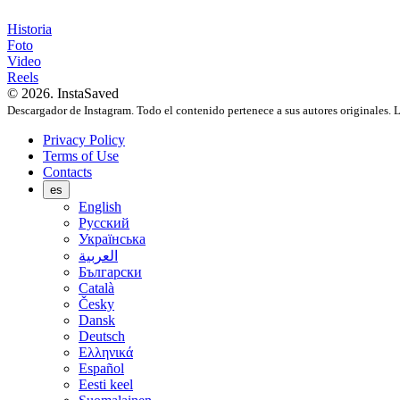
Historia
Foto
Video
Reels
© 2026. InstaSaved
Descargador de Instagram. Todo el contenido pertenece a sus autores originales. L
Privacy Policy
Terms of Use
Contacts
es
English
Русский
Українська
العربية
Български
Català
Česky
Dansk
Deutsch
Ελληνικά
Español
Eesti keel