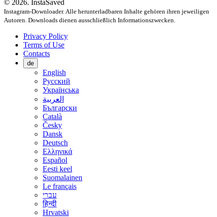
© 2026. InstaSaved
Instagram-Downloader. Alle herunterladbaren Inhalte gehören ihren jeweiligen
Autoren. Downloads dienen ausschließlich Informationszwecken.
Privacy Policy
Terms of Use
Contacts
de
English
Русский
Українська
العربية
Български
Català
Česky
Dansk
Deutsch
Ελληνικά
Español
Eesti keel
Suomalainen
Le français
עברי
हिन्दी
Hrvatski