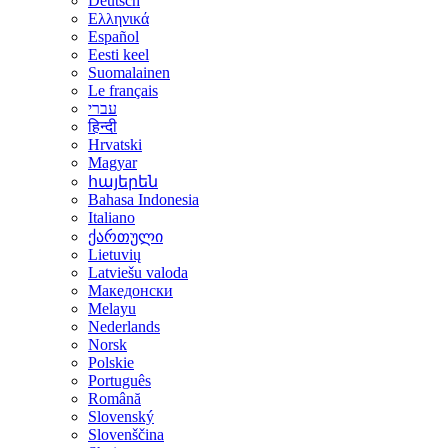
Deutsch
Ελληνικά
Español
Eesti keel
Suomalainen
Le français
עברי
हिन्दी
Hrvatski
Magyar
հայերեն
Bahasa Indonesia
Italiano
ქართული
Lietuvių
Latviešu valoda
Македонски
Melayu
Nederlands
Norsk
Polskie
Português
Română
Slovenský
Slovenščina