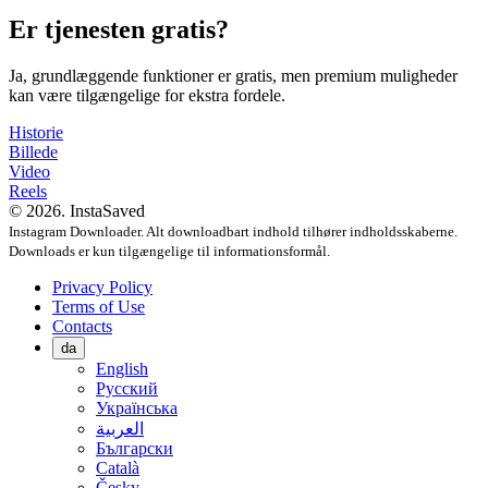
Er tjenesten gratis?
Ja, grundlæggende funktioner er gratis, men premium muligheder
kan være tilgængelige for ekstra fordele.
Historie
Billede
Video
Reels
© 2026. InstaSaved
Instagram Downloader. Alt downloadbart indhold tilhører indholdsskaberne.
Downloads er kun tilgængelige til informationsformål.
Privacy Policy
Terms of Use
Contacts
da
English
Русский
Українська
العربية
Български
Català
Česky