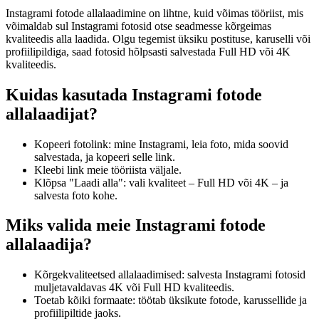
Instagrami fotode allalaadimine on lihtne, kuid võimas tööriist, mis
võimaldab sul Instagrami fotosid otse seadmesse kõrgeimas
kvaliteedis alla laadida. Olgu tegemist üksiku postituse, karuselli või
profiilipildiga, saad fotosid hõlpsasti salvestada Full HD või 4K
kvaliteedis.
Kuidas kasutada Instagrami fotode
allalaadijat?
Kopeeri fotolink: mine Instagrami, leia foto, mida soovid
salvestada, ja kopeeri selle link.
Kleebi link meie tööriista väljale.
Klõpsa "Laadi alla": vali kvaliteet – Full HD või 4K – ja
salvesta foto kohe.
Miks valida meie Instagrami fotode
allalaadija?
Kõrgekvaliteetsed allalaadimised: salvesta Instagrami fotosid
muljetavaldavas 4K või Full HD kvaliteedis.
Toetab kõiki formaate: töötab üksikute fotode, karussellide ja
profiilipiltide jaoks.