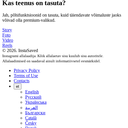
Kas teenus on tasuta?
Jah, põhifunktsioonid on tasuta, kuid täiendavate võimaluste jaoks
võivad olla premium-valikud.
Story
Foto
Video
Reels
© 2026. InstaSaved
Instagrami allalaadija. Kõik allalaetav sisu kuulub sisu autoritele.
Allalaadimised on saadaval ainult informatiivsetel eesmärkidel.
Privacy Policy
Terms of Use
Contacts
et
English
Русский
Українська
العربية
Български
Català
Česky