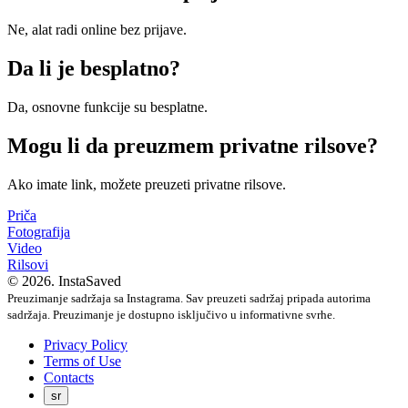
Ne, alat radi online bez prijave.
Da li je besplatno?
Da, osnovne funkcije su besplatne.
Mogu li da preuzmem privatne rilsove?
Ako imate link, možete preuzeti privatne rilsove.
Priča
Fotografija
Video
Rilsovi
© 2026. InstaSaved
Preuzimanje sadržaja sa Instagrama. Sav preuzeti sadržaj pripada autorima
sadržaja. Preuzimanje je dostupno isključivo u informativne svrhe.
Privacy Policy
Terms of Use
Contacts
sr