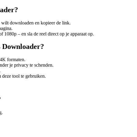
oader?
e wilt downloaden en kopieer de link.
pagina.
1080p – en sla de reel direct op je apparaat op.
s Downloader?
 4K formaten.
nder je privacy te schenden.
.
deze tool te gebruiken.
?
g.