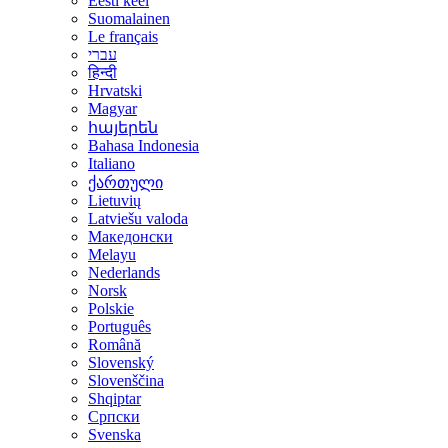
Eesti keel
Suomalainen
Le français
עברי
हिन्दी
Hrvatski
Magyar
հայերեն
Bahasa Indonesia
Italiano
ქართული
Lietuvių
Latviešu valoda
Македонски
Melayu
Nederlands
Norsk
Polskie
Português
Română
Slovenský
Slovenščina
Shqiptar
Српски
Svenska