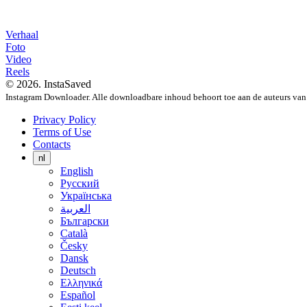
Verhaal
Foto
Video
Reels
© 2026. InstaSaved
Instagram Downloader. Alle downloadbare inhoud behoort toe aan de auteurs van
Privacy Policy
Terms of Use
Contacts
nl
English
Русский
Українська
العربية
Български
Català
Česky
Dansk
Deutsch
Ελληνικά
Español