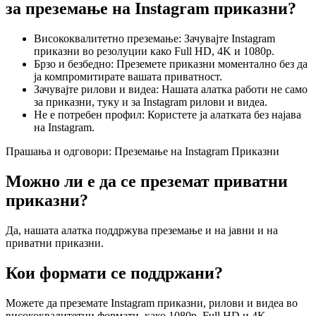
за преземање на Instagram приказни?
Висококвалитетно преземање: Зачувајте Instagram
приказни во резолуции како Full HD, 4K и 1080p.
Брзо и безбедно: Преземете приказни моментално без да
ја компромитирате вашата приватност.
Зачувајте рилови и видеа: Нашата алатка работи не само
за приказни, туку и за Instagram рилови и видеа.
Не е потребен профил: Користете ја алатката без најава
на Instagram.
Прашања и одговори: Преземање на Instagram Приказни
Можно ли е да се преземат приватни
приказни?
Да, нашата алатка поддржува преземање и на јавни и на
приватни приказни.
Кои формати се поддржани?
Можете да преземате Instagram приказни, рилови и видеа во
висококвалитетни формати, како 1080p, Full HD и 4K.