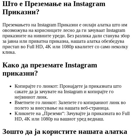
Што е Преземање на Instagram
Приказни?
Преземањето на Instagram Приказни е онлајн алатка што им
овозможува на корисниците лесно да ги зачуваат Instagram
приказните на нивните уреди. Без разлика дали станува збор
за јавна или приватна приказна, нашата алатка обезбедува
пристап во Full HD, 4K или 1080p квалитет со само неколку
клика.
Како да преземате Instagram
приказни?
Копирајте го линкот: Пронајдете ја приказната што
сакате да ја зачувате на Instagram и копирајте го
нејзиниот линк.
Вметнете го линкот: Залепете го копираниот линк во
полето за внесување на нашата веб-страница.
Кликнете на „Преземи“: Зачувајте ја приказната во Full
HD, 4K или 1080p на вашиот уред веднаш.
Зошто да ја користите нашата алатка