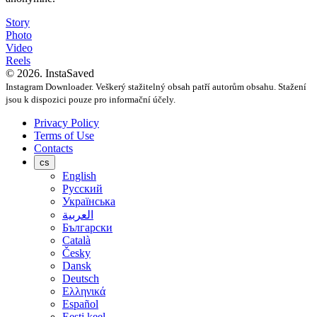
Story
Photo
Video
Reels
© 2026. InstaSaved
Instagram Downloader. Veškerý stažitelný obsah patří autorům obsahu. Stažení
jsou k dispozici pouze pro informační účely.
Privacy Policy
Terms of Use
Contacts
cs
English
Русский
Українська
العربية
Български
Català
Česky
Dansk
Deutsch
Ελληνικά
Español
Eesti keel