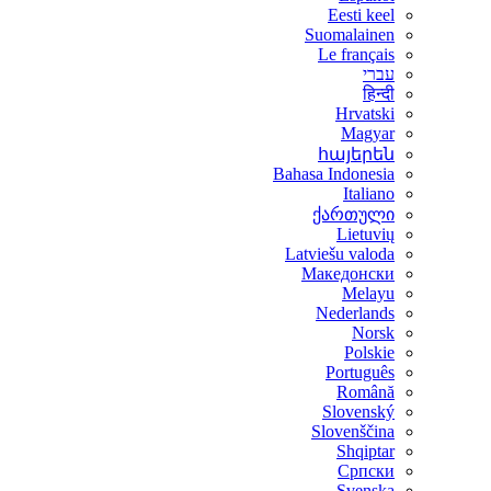
Eesti keel
Suomalainen
Le français
עברי
हिन्दी
Hrvatski
Magyar
հայերեն
Bahasa Indonesia
Italiano
ქართული
Lietuvių
Latviešu valoda
Македонски
Melayu
Nederlands
Norsk
Polskie
Português
Română
Slovenský
Slovenščina
Shqiptar
Српски
Svenska