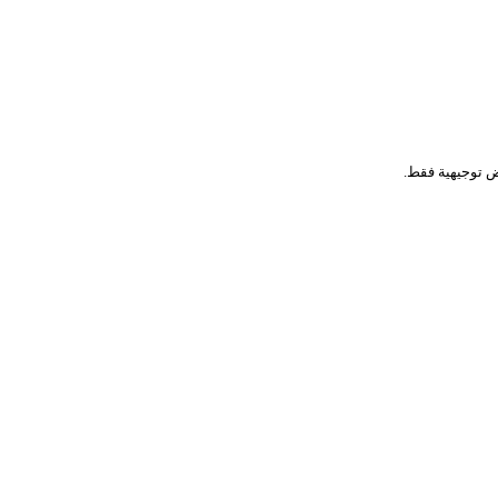
اض توجيهية فقط.