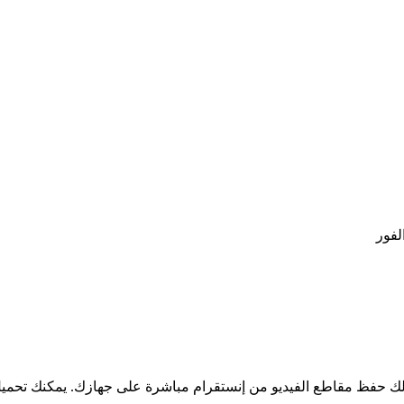
لفيديو من إنستقرام مباشرة على جهازك. يمكنك تحميل مقاطع الفيديو بجودة 1080 بكسل، D